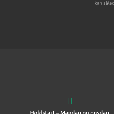
kan såled
Holdstart – Mandag og onsdag