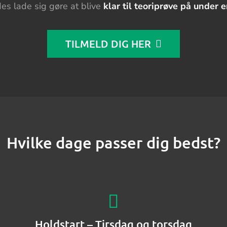
es lade sig gøre at blive
klar til teoriprøve på under
TILMELD DIG HER
Hvilke dage passer dig bedst?
Holdstart – Tirsdag og torsdag