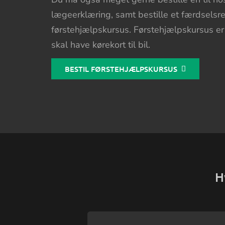
lægeerklæring, samt bestille et færdselsre
førstehjælpskursus. Førstehjælpskursus e
skal have kørekort til bil.
BESTIL FØRSTEHJÆLPSKURSUS
H