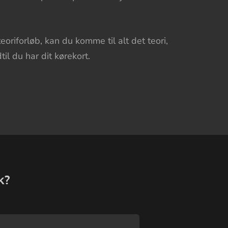
teoriforløb, kan du komme til alt det teori,
til du har dit kørekort.
k?