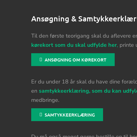
Ansøgning & Samtykkeerklær
Til den første teorigang skal du aflevere 
kørekort som du skal udfylde her
,
printe 
ANSØGNING OM KØREKORT
Er du under 18 år skal du have dine forældr
en
samtykkeerklæring, som du kan udfyl
medbringe.
SAMTYKKEERKLÆRING
Du må også meget gerne bestille en til hos