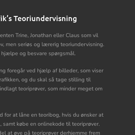
fik’s Teoriundervisning
 enten Trine, Jonathan eller Claus som vil
v, men seriøs og lærerig teoriundervisning.
 at hjælpe og besvare spørgsmål.
g foregår ved hjælp af billeder, som viser
trafikken, og du skal så tage stilling til
 indlagt teoriprøver, som minder meget om
for at låne en teoribog, hvis du ønsker at
 samt købe en onlinekode til teoriprøver.
rdel at øve på teoriprøver derhjemme frem