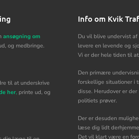
ing
Info om Kvik Tra
en
ansøgning om
Du vil blive undervist af
ud, og medbringe.
levere en levende og sjo
Vi er der hele tiden til
Den primære undervisnin
forskellige situationer i 
e til at underskrive
disse. Herudover er der
de her
,
printe ud, og
politiets prøver.
Der er desuden mulighed 
læse dig lidt derhjemme,
Det vil klart være en fo
 din læge til en